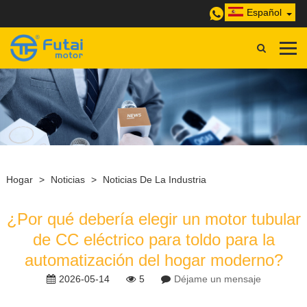
Español
Hogar
>
Noticias
>
Noticias De La Industria
¿Por qué debería elegir un motor tubular
de CC eléctrico para toldo para la
automatización del hogar moderno?
2026-05-14
5
Déjame un mensaje